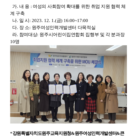
가
.
내 용
:
여성의
사회참여 확대를 위한 취업 지원 협력 체
계 구축
나
.
일 시
: 2023. 12. 1.(
금
) 16:00~17:00
다
.
장 소
:
원주여성인력개발센터 다목적실
라
.
참여대상
:
원주시어린이집연합회 집행부 및 각 분과장
10
명
*
강원특별자치도원주교육지원청
&
원주여성인력개발센터
&
큰