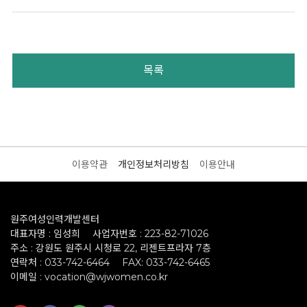
목록
이용약관
개인정보처리방침
이용안내
원주여성인력개발센터
대표자명 : 임성희
사업자번호 : 223-82-71026
주소 : 강원도 원주시 시청로 22, 리젠트프라자 7층
연락처 : 033-742-6464
FAX: 033-742-6465
이메일 : vocation@wjwomen.co.kr