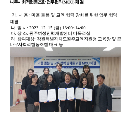
나무사회적협동조합 업무협약
(MOU)
체결
가
.
내 용
:
마을 돌봄 및 교육 협력 강화를
위한 업무 협약
체결
나
.
일 시
: 2023. 12. 15.(
금
) 13:00~14:00
다
.
장 소
:
원주여성인력개발센터 다목적실
라
.
참여대상
:
강원특별자치도원주교육지원청 교육장 및 큰
나무사회적협동조합 대표 등