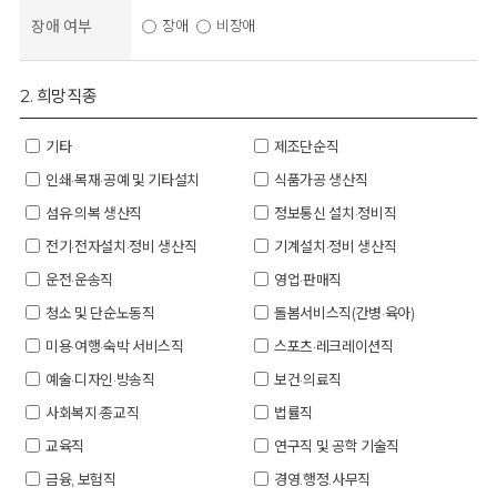
장애 여부
장애
비장애
2. 희망직종
기타
제조단순직
인쇄·목재·공예 및 기타설치
식품가공 생산직
섬유·의복 생산직
정보통신 설치·정비직
전기·전자설치·정비 생산직
기계설치·정비 생산직
운전·운송직
영업·판매직
청소 및 단순노동직
돌봄서비스직(간병·육아)
미용·여행·숙박 서비스직
스포츠·레크레이션직
예술·디자인·방송직
보건·의료직
사회복지·종교직
법률직
교육직
연구직 및 공학 기술직
금융, 보험직
경영.행정.사무직