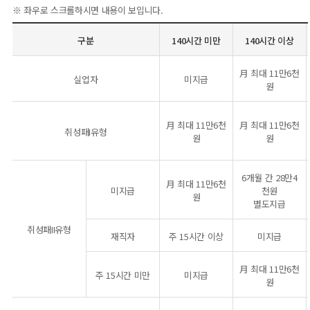
※ 좌우로 스크롤하시면 내용이 보입니다.
구분
140시간 미만
140시간 이상
月 최대 11만6천
실업자
미지급
원
月 최대 11만6천
月 최대 11만6천
취성패I유형
원
원
6개월 간 28만4
月 최대 11만6천
미지급
천원
원
별도지급
취성패II유형
재직자
주 15시간 이상
미지급
月 최대 11만6천
주 15시간 미만
미지급
원