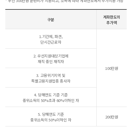
* 우선 300만원 훈련비가 지원되고, 소득에 따라 계좌한도에서 추가지원 가능
계좌한도의
구분
추가액
1.기간제, 파견,
단시간근로자
2. 우선지원대상기업에
재직 중인 재직자
100만원
3. 고용위기지역 및
특별고용지원업종 종사자
4. 당해연도 기준 기준
중위소득의 50%초과 60%이하인 자
5. 당해연도 기준
200만원
중위소득의 50%이하인 자