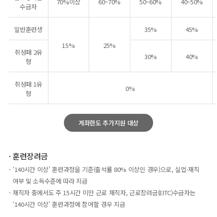
70%이상
60~70%
50~60%
40~50%
수급자
일반훈련생
35%
45%
15%
25%
취성패 2유
30%
40%
형
취성패 1유
0%
형
계좌한도 추가지원 대상
훈련장려금
‘140시간 이상’ 훈련과정을 기준(출석률 80% 이상인 경우)으로, 실업·재직
여부 및 소득수준에 따라 지급
재직자 중에서도 주 15시간 미만 근로 재직자, 근로장려금(EITC)수급자는
‘140시간 이상’ 훈련과정에 참여할 경우 지급