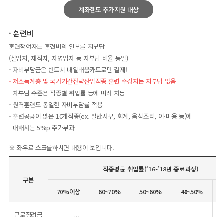
계좌한도 추가지원 대상
훈련비
훈련참여자는 훈련비의 일부를 자부담
(실업자, 재직자, 자영업자 등 자부담 비율 동일)
자비부담금은 반드시 내일배움카드로만 결제!
저소득계층 및 국가기간전략산업직종 훈련 수강자는 자부담 없음
자부담 수준은 직종별 취업률 등에 따라 차등
원격훈련도 동일한 자비부담률 적용
훈련공급이 많은 10개직종(ex. 일반사무, 회계, 음식조리, 이·미용 등)에
대해서는 5%p 추가부과
※ 좌우로 스크롤하시면 내용이 보입니다.
직종평균 취업률(‘16~’18년 종료과정)
구분
70%이상
60~70%
50~60%
40~50%
근로장려금