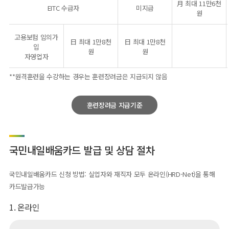
月 최대 11만6천
EITC 수급자
미지급
원
고용보험 임의가
日 최대 1만8천
日 최대 1만8천
입
원
원
자영업자
**원격훈련을 수강하는 경우는 훈련장려금은 지급되지 않음
훈련장려금 지급기준
국민내일배움카드 발급 및 상담 절차
국민내일배움카드 신청 방법: 실업자와 재직자 모두 온라인(HRD-Net)을 통해
카드발급가능
1. 온라인