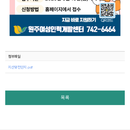
첨부파일
지산맞전단지.pdf
목록