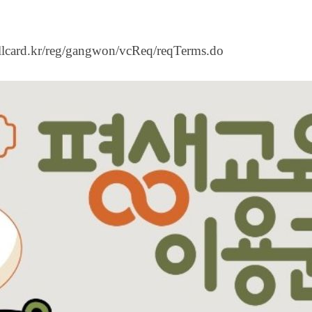
lllcard.kr/reg/gangwon/vcReq/reqTerms.do